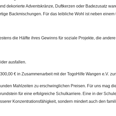
e und dekorierte Adventskränze, Duftkerzen oder Badezusatz w
tige Backmischungen. Für das leibliche Wohl ist neben einem 
stens die Hälfte ihres Gewinns für soziale Projekte, die ander
der ausfallen.
300,00 € in Zusammenarbeit mit der TogoHilfe Wangen e.V. zu
unden Mahlzeiten zu erschwinglichen Preisen. Für uns mag die
rundstein für eine erfolgreiche Schulkarriere. Eine in der Sc
esserer Konzentrationsfähigkeit, sondern mindert auch den famil